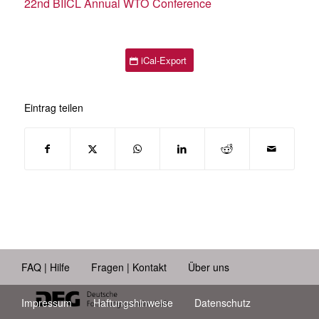
22nd BIICL Annual WTO Conference
iCal-Export
Eintrag teilen
FAQ | Hilfe
Fragen | Kontakt
Über uns
Impressum
Haftungshinweise
Datenschutz