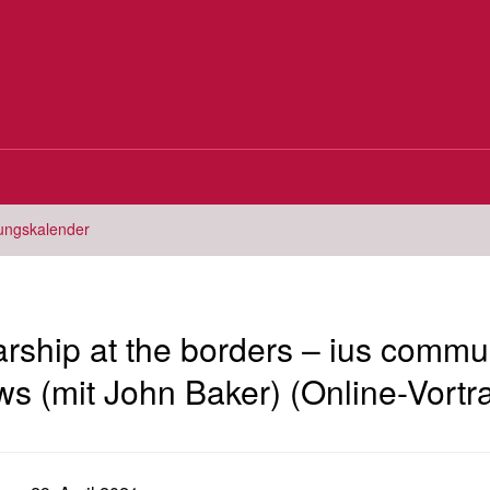
tungskalender
arship at the borders – ius commu
ws (mit John Baker) (Online-Vortr