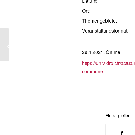
Datum:
Ort:
Themengebiete:
Veranstaltungsformat:
Demokratische Erkenntnisse,
Erkenntnisse für Demokratie? – Zum
juristischen...
29.4.2021, Online
https://univ-droit.fr/act
commune
Eintrag teilen