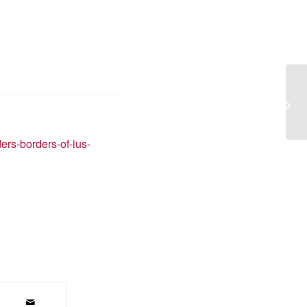
Ci
Le
(O
ers-borders-of-ius-