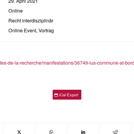
29. April 2021
Online
Recht interdisziplinär
Online Event
,
Vortrag
ualites-de-la-recherche/manifestations/36749-ius-commune-at-bord
iCal-Export