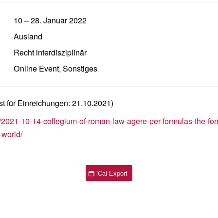
10
–
28. Januar 2022
Ausland
Recht interdisziplinär
Online Event
,
Sonstiges
ist für Einreichungen: 21.10.2021)
ews/2021-10-14-collegium-of-roman-law-agere-per-formulas-the-f
-world/
iCal-Export