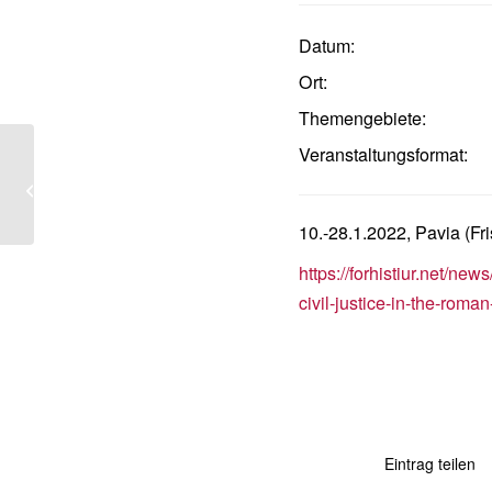
Datum:
Ort:
Themengebiete:
Veranstaltungsformat:
De-/Kolonisierung des
Wissens (Konferenz)
10.-28.1.2022, Pavia (Fr
https://forhistiur.net/n
civil-justice-in-the-roman
Eintrag teilen