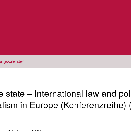
tungskalender
e state – International law and poli
alism in Europe (Konferenzreihe) 