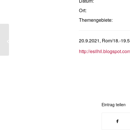
Datum:
Ort:
Themengebiete:
Colonial Capitalism in Action – The
New Social and Economic History of
20.9.2021, Rom/18.-19.5.2
German...
http://esilhil.blogspot.c
Eintrag teilen