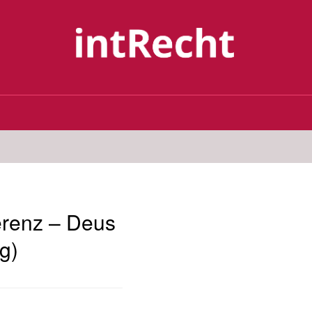
erenz – Deus
g)