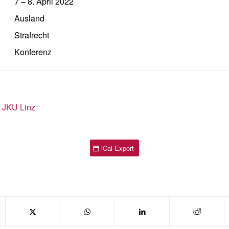
7
–
8. April 2022
Ausland
Strafrecht
Konferenz
| JKU Linz
iCal-Export