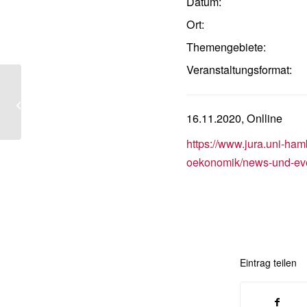
Datum:
Ort:
Themengebiete:
Veranstaltungsformat:
Constituent Power – Law, Popular
Rule and Politics (Online-
Buchpräsentat...
16.11.2020, Onlline
https://www.jura.uni-hamb
oekonomik/news-und-eve
Eintrag teilen