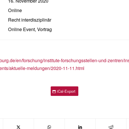
16. November 2020
Online
Recht interdisziplinär
Online Event
,
Vortrag
urg.de/en/forschung/institute-forschungsstellen-und-zentren/inst
nts/aktuelle-meldungen/2020-11-11.html
iCal-Export