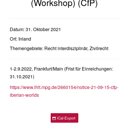
(Workshop) (CfP)
Datum:
31. Oktober 2021
Ort:
Inland
Themengebiete:
Recht interdisziplinär
,
Zivilrecht
1-2.9.2022, Frankfurt/Main (Frist für Einreichungen:
31.10.2021)
https://www.lhlt.mpg.de/2660154/notice-21-09-15-cfp-
iberian-worlds
iCal-Export