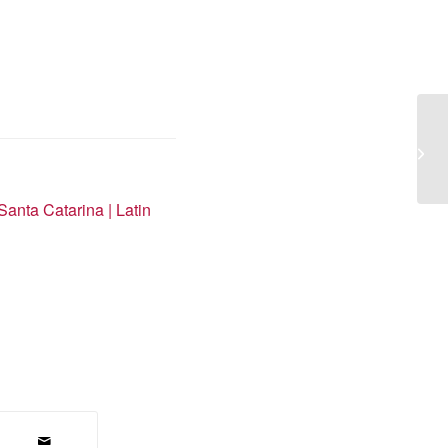
La
ac
Santa Catarina | Latin