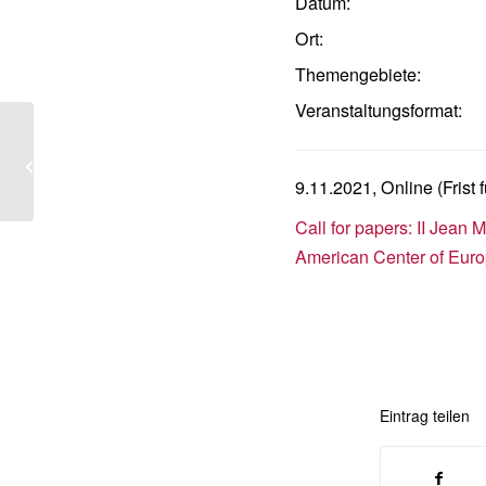
Datum:
Ort:
Themengebiete:
Veranstaltungsformat:
Migration and Citizenship in the
European Union and Latin America
(Online-Workshop)...
9.11.2021, Online (Frist
Call for papers: II Jean
American Center of Euro
Eintrag teilen