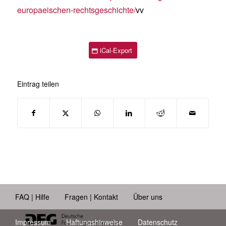
europaeischen-rechtsgeschichte/
vv
iCal-Export
Eintrag teilen
FAQ | Hilfe
Fragen | Kontakt
Über uns
Impressum
Haftungshinweise
Datenschutz