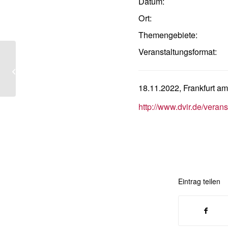
Datum:
Ort:
Themengebiete:
Veranstaltungsformat:
81. Jahrestagung der Vereinigung der
Deutschen Staatsrechtler
18.11.2022, Frankfurt a
http://www.dvir.de/veran
Eintrag teilen