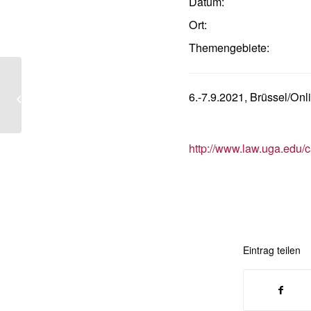
Datum:
Ort:
Themengebiete:
Comparative Law in Times of
Emergencies (XXVI Biennial
6.-7.9.2021, Brüssel/Onli
Colloquium of the Italian...
http://www.law.uga.edu/c
Eintrag teilen