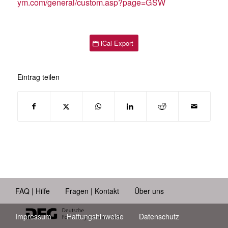
ym.com/general/custom.asp?page=GSW
iCal-Export
Eintrag teilen
FAQ | Hilfe
Fragen | Kontakt
Über uns
Impressum
Haftungshinweise
Datenschutz