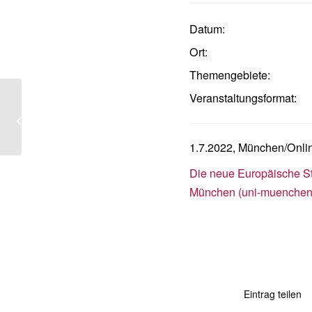
Datum:
Ort:
Themengebiete:
Veranstaltungsformat:
Companies, human rights & the EU:
Where do we go from here? (with Dr
Rachel...
1.7.2022, München/Onli
Die neue Europäische S
München (uni-muenchen
Eintrag teilen