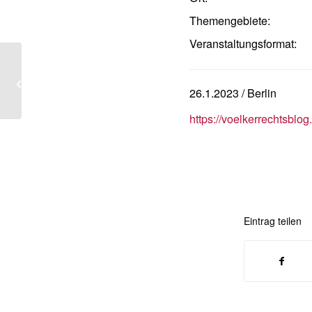
Themengebiete:
Veranstaltungsformat:
Tagung des Arbeitskreises
Ideengeschichte der deutschen
26.1.2023 / Berlin
Sektion der Internationalen...
https://voelkerrechtsblog
Eintrag teilen