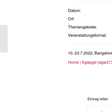
Datum:
Ort:
Themengebiete:
Menschenrechte auf der Grundlage
Veranstaltungsformat:
der EMRK und der EuGrCh
(mit Bernhard Kempen)...
10.-23.7.2022, Bangalor
Home | Agwpgd (agw277.
Eintrag teilen